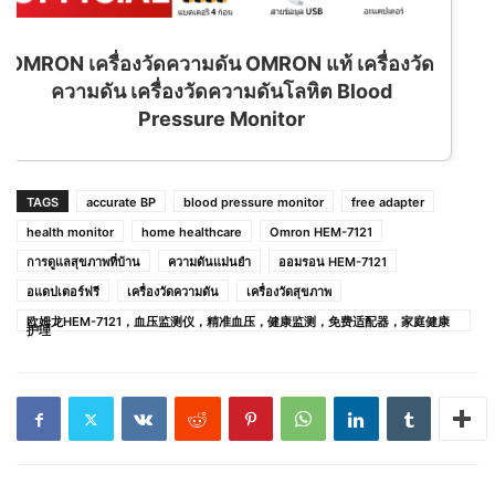
 แท้ เครื่องวัด
โลหิต Blood
or
TAGS
accurate BP
blood pressure monitor
free adapter
health monitor
home healthcare
Omron HEM-7121
การดูแลสุขภาพที่บ้าน
ความดันแม่นยำ
ออมรอน HEM-7121
อแดปเตอร์ฟรี
เครื่องวัดความดัน
เครื่องวัดสุขภาพ
欧姆龙HEM-7121，血压监测仪，精准血压，健康监测，免费适配器，家庭健康
护理