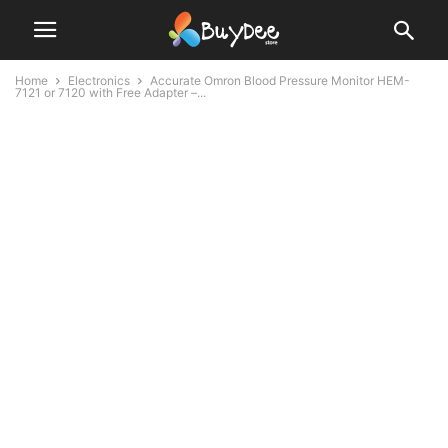
Home
Electronics
Accurate Omron Blood Pressure Monitor HEM-
7121 or 7120 with Free Adapter –...