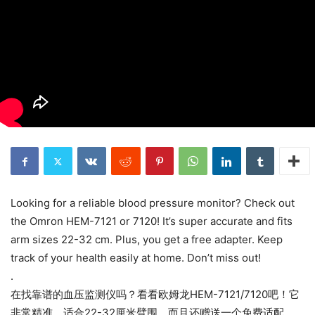
Looking for a reliable blood pressure monitor? Check out
the Omron HEM-7121 or 7120! It’s super accurate and fits
arm sizes 22-32 cm. Plus, you get a free adapter. Keep
track of your health easily at home. Don’t miss out!
.
在找靠谱的血压监测仪吗？看看欧姆龙HEM-7121/7120吧！它
非常精准，适合22-32厘米臂围。而且还赠送一个免费适配