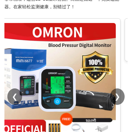
器。在家轻松监测健康，别错过了！
[ลดเหลือ 1432] Black Shark S1 C
วอทช์ คุยโทรศัพท์ได้ หน้าจอ AMOLE
ยม แบตอึด -1Y
❮
❯