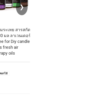
❯
เหย สารสกัด
ล ลาเวนเดอร์
or Diy candle
sh air
 oils
ดอกไม้