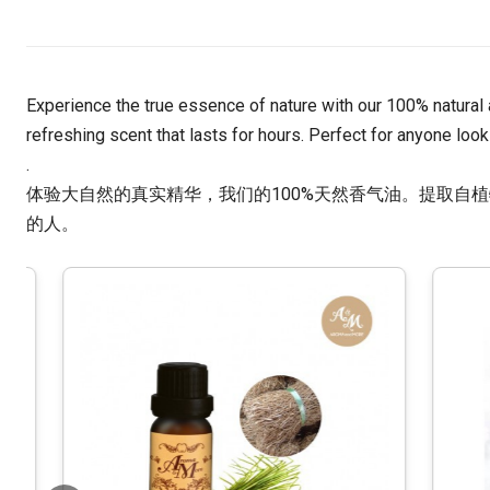
Experience the true essence of nature with our 100% natural 
refreshing scent that lasts for hours. Perfect for anyone look
.
体验大自然的真实精华，我们的100%天然香气油。提取自
的人。