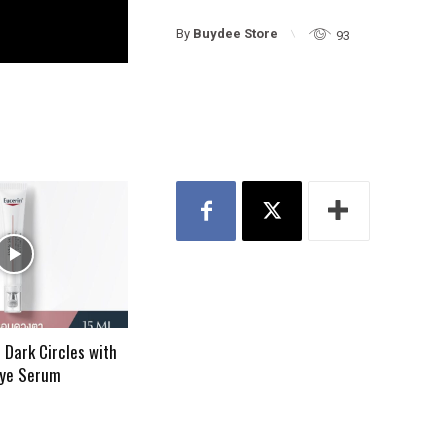
By
Buydee Store
93
 Dark Circles with
Eye Serum