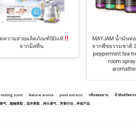
วามสวยผลิตภัณฑ์5Dแท้
MAYJAM น้ำมันหอมระ
จากมิสทีน
จากพืชธรรมชาติ 30 ม
peppermint tea tree f
room sprays fre
aromatherapy
-lasting scent
Natural aroma
plant extracts
กลิ่นหอมนาน
น้ำมันสกัดจาก
香气，植物萃取，花卉萃取，持久香气，芳香疗法，环保产品