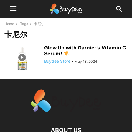
Home
Tags
卡尼尔
卡尼尔
Glow Up with Garnier’s Vitamin C
Serum!
Buydee Store
-
May 18, 2024
ABOUT US